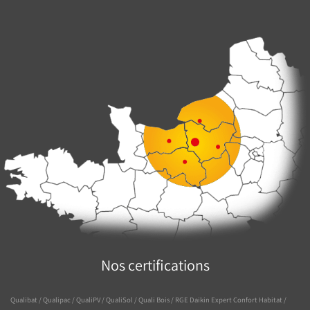
Nos certifications
Qualibat / Qualipac / QualiPV / QualiSol / Quali Bois / RGE Daikin Expert Confort Habitat /