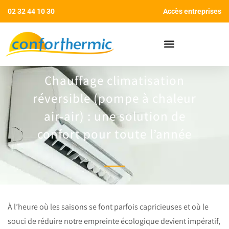
02 32 44 10 30
Accès entreprises
AIDES AUX TRAVAUX
Chauffage climatisation
réversible (pompe à chaleur
air-air) : une solution de
confort pour toute l’année
À l’heure où les saisons se font parfois capricieuses et où le
souci de réduire notre empreinte écologique devient impératif,