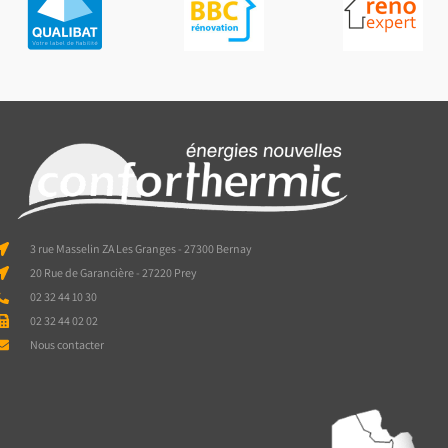
3 rue Masselin ZA Les Granges - 27300 Bernay
20 Rue de Garancière - 27220 Prey
02 32 44 10 30
02 32 44 02 02
Nous contacter