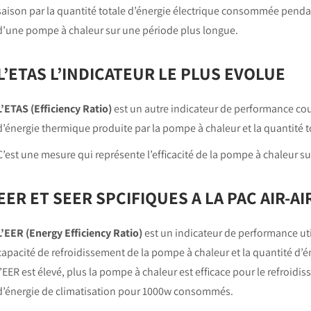
saison par la quantité totale d’énergie électrique consommée pendan
d’une pompe à chaleur sur une période plus longue.
L’ETAS L’INDICATEUR LE PLUS EVOLUE
L’ETAS (Efficiency Ratio)
est un autre indicateur de performance cour
d’énergie thermique produite par la pompe à chaleur et la quantité
C’est une mesure qui représente l’efficacité de la pompe à chaleur su
EER ET SEER SPCIFIQUES A LA PAC AIR-AI
L’EER (Energy Efficiency Ratio)
est un indicateur de performance uti
capacité de refroidissement de la pompe à chaleur et la quantité d’
l’EER est élevé, plus la pompe à chaleur est efficace pour le refroid
d’énergie de climatisation pour 1000w consommés.