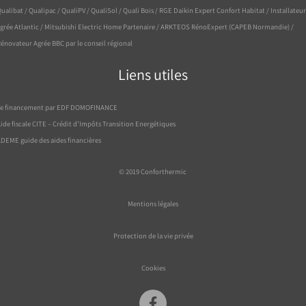
ualibat / Qualipac / QualiPV / QualiSol / Quali Bois / RGE Daikin Expert Confort Habitat / Installateur
grée Atlantic / Mitsubishi Electric Home Partenaire / ARKTEOS RénoExpert (CAPEB Normandie) /
énovateur Agrée BBC par le conseil régional
Liens utiles
Le financement par EDF DOMOFINANCE
ide fiscale CITE – Crédit d’Impôts Transition Energétiques
DEME guide des aides financières
© 2019
Conforthermic
Mentions légales
Protection de la vie privée
Cookies