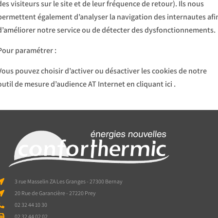
des visiteurs sur le site et de leur fréquence de retour). Ils nous
permettent également d’analyser la navigation des internautes afi
d’améliorer notre service ou de détecter des dysfonctionnements.
Pour paramétrer :
Vous pouvez choisir d’activer ou désactiver les cookies de notre
outil de mesure d’audience AT Internet en
cliquant ici
.
3 rue Masselin ZA Les Granges - 27300 Bernay
20 Rue de Garancière - 27220 Prey
02 32 44 10 30
02 32 44 02 02