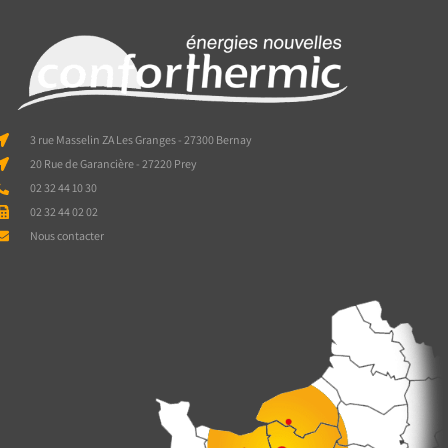
3 rue Masselin ZA Les Granges - 27300 Bernay
20 Rue de Garancière - 27220 Prey
02 32 44 10 30
02 32 44 02 02
Nous contacter