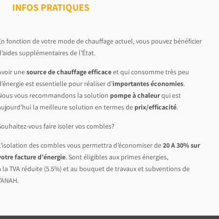
INFOS PRATIQUES
En fonction de votre mode de chauffage actuel, vous pouvez bénéficier
’
aides
supplémentaires de l’État.
Avoir une
source de chauffage efficace
et qui consomme très peu
d’énergie est essentielle pour réaliser d’
importantes économies
.
Nous vous recommandons la solution
pompe à chaleur
qui est
aujourd’hui la meilleure solution en termes de
prix/efficacité
.
Souhaitez-vous faire
isoler vos combles?
L’isolation des combles vous permettra d’économiser de
20 A 30% sur
votre facture d’énergie
. Sont éligibles aux primes énergies,
à la TVA réduite (5.5%) et au bouquet de travaux et subventions de
l’ANAH.