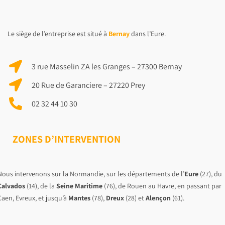
Le siège de l’entreprise est situé à
Bernay
dans l’Eure.
3 rue Masselin ZA les Granges – 27300 Bernay
20 Rue de Garanciere – 27220 Prey
02 32 44 10 30
ZONES D’INTERVENTION
Nous intervenons sur la Normandie, sur les départements de l’
Eure
(27), du
Calvados
(14), de la
Seine Maritime
(76), de Rouen au Havre, en passant par
Caen, Evreux, et jusqu’à
Mantes
(78),
Dreux
(28) et
Alençon
(61).