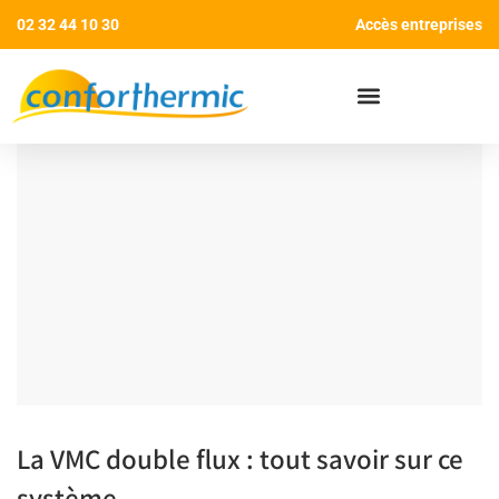
02 32 44 10 30
Accès entreprises
AIDES AUX TRAVAUX
La VMC double flux : tout savoir sur ce
système