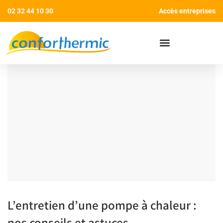
02 32 44 10 30
Accès entreprises
AIDES AUX TRAVAUX
L’entretien d’une pompe à chaleur :
nos conseils et astuces