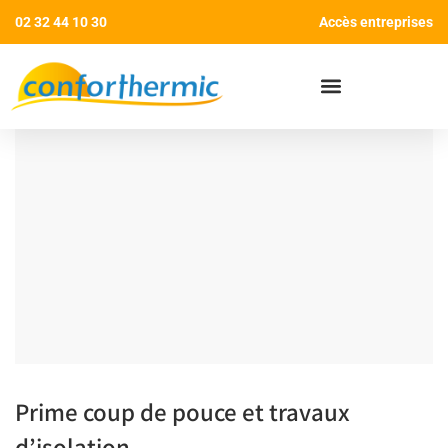
02 32 44 10 30
Accès entreprises
AIDES AUX TRAVAUX
Prime coup de pouce et travaux
d’isolation