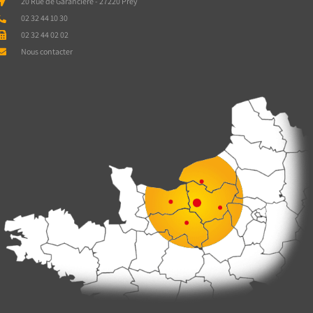
20 Rue de Garancière - 27220 Prey
02 32 44 10 30
02 32 44 02 02
Nous contacter