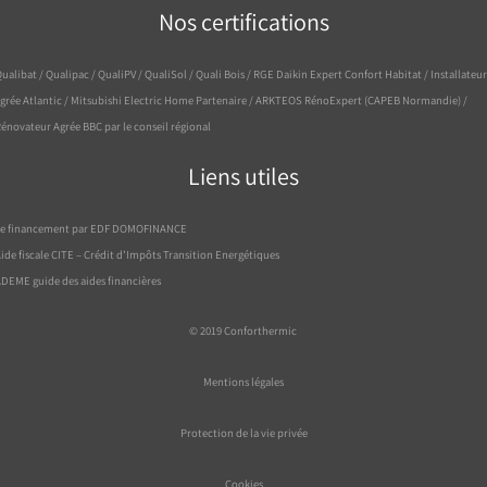
Nos certifications
ualibat / Qualipac / QualiPV / QualiSol / Quali Bois / RGE Daikin Expert Confort Habitat / Installateur
grée Atlantic / Mitsubishi Electric Home Partenaire / ARKTEOS RénoExpert (CAPEB Normandie) /
énovateur Agrée BBC par le conseil régional
Liens utiles
Le financement par EDF DOMOFINANCE
ide fiscale CITE – Crédit d’Impôts Transition Energétiques
DEME guide des aides financières
© 2019
Conforthermic
Mentions légales
Protection de la vie privée
Cookies