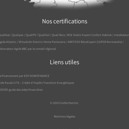
Nos certifications
ualibat / Qualipac / QualiPV / QualiSol / Quali Bois / RGE Daikin Expert Confort Habitat / Installateur
grée Atlantic / Mitsubishi Electric Home Partenaire / ARKTEOS RénoExpert (CAPEB Normandie) /
énovateur Agrée BBC par le conseil régional
Liens utiles
Le financement par EDF DOMOFINANCE
ide fiscale CITE – Crédit d’Impôts Transition Energétiques
DEME guide des aides financières
© 2019
Conforthermic
Mentions légales