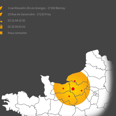
3 rue Masselin ZA Les Granges - 27300 Bernay
20 Rue de Garancière - 27220 Prey
02 32 44 10 30
02 32 44 02 02
Nous contacter