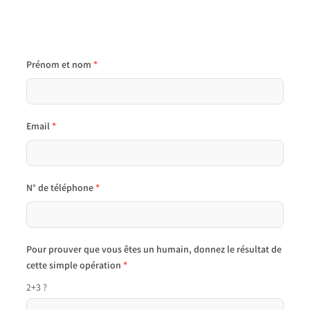
Profitez d'un diagnostic énergétique
gratuit
Prénom et nom
*
Email
*
N° de téléphone
*
Pour prouver que vous êtes un humain, donnez le résultat de
cette simple opération
*
2+3 ?