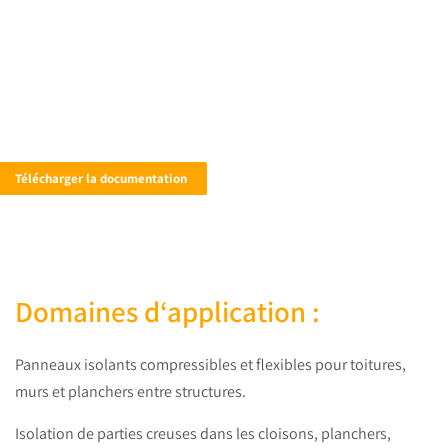
Isolant compressible et flexible
à base de fibre de bois
biosourcé
Télécharger la documentation
Domaines d‘application :
Panneaux isolants compressibles
et flexibles pour toitures,
murs et
planchers entre structures.
Isolation de parties creuses dans
les cloisons, planchers,