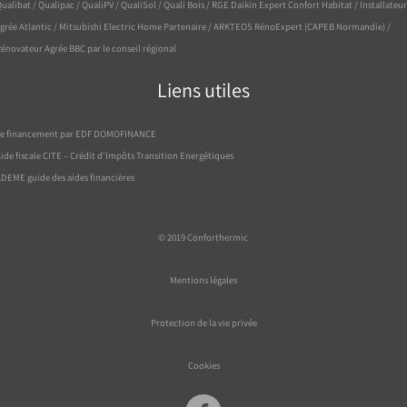
ualibat / Qualipac / QualiPV / QualiSol / Quali Bois / RGE Daikin Expert Confort Habitat / Installateur
grée Atlantic / Mitsubishi Electric Home Partenaire / ARKTEOS RénoExpert (CAPEB Normandie) /
énovateur Agrée BBC par le conseil régional
Liens utiles
Le financement par EDF DOMOFINANCE
ide fiscale CITE – Crédit d’Impôts Transition Energétiques
DEME guide des aides financières
© 2019
Conforthermic
Mentions légales
Protection de la vie privée
Cookies