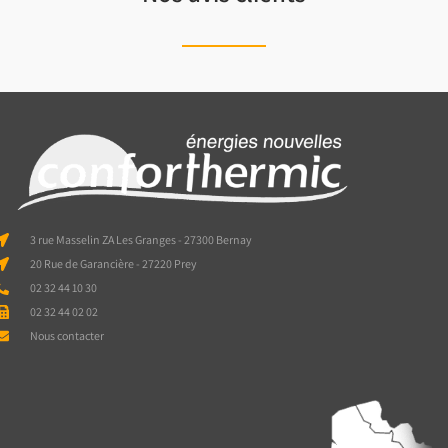
3 rue Masselin ZA Les Granges - 27300 Bernay
20 Rue de Garancière - 27220 Prey
02 32 44 10 30
02 32 44 02 02
Nous contacter