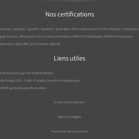
Nos certifications
ualibat / Qualipac / QualiPV / QualiSol / Quali Bois / RGE Daikin Expert Confort Habitat / Installateur
grée Atlantic / Mitsubishi Electric Home Partenaire / ARKTEOS RénoExpert (CAPEB Normandie) /
énovateur Agrée BBC par le conseil régional
Liens utiles
Le financement par EDF DOMOFINANCE
ide fiscale CITE – Crédit d’Impôts Transition Energétiques
DEME guide des aides financières
© 2019
Conforthermic
Mentions légales
Protection de la vie privée