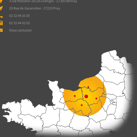
3 rue Masselin ZA Les Granges - 27300 Bernay
20 Rue de Garancière - 27220 Prey
02 32 44 10 30
02 32 44 02 02
Nous contacter