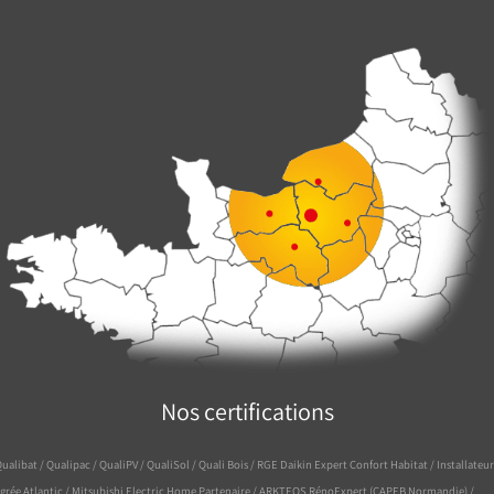
Nos certifications
ualibat / Qualipac / QualiPV / QualiSol / Quali Bois / RGE Daikin Expert Confort Habitat / Installateur
grée Atlantic / Mitsubishi Electric Home Partenaire / ARKTEOS RénoExpert (CAPEB Normandie) /