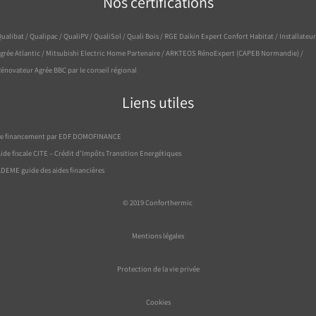
Nos certifications
ualibat / Qualipac / QualiPV / QualiSol / Quali Bois / RGE Daikin Expert Confort Habitat / Installateur
grée Atlantic / Mitsubishi Electric Home Partenaire / ARKTEOS RénoExpert (CAPEB Normandie) /
énovateur Agrée BBC par le conseil régional
Liens utiles
Le financement par EDF DOMOFINANCE
ide fiscale CITE – Crédit d’Impôts Transition Energétiques
DEME guide des aides financières
© 2019
Conforthermic
Mentions légales
Protection de la vie privée
Cookies