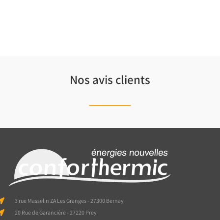
Nos avis clients
3 rue Masselin ZA Les Granges - 27300 Bernay
20 Rue de Garancière - 27220 Prey