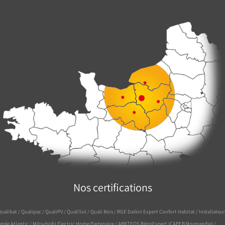
Nos certifications
ualibat / Qualipac / QualiPV / QualiSol / Quali Bois / RGE Daikin Expert Confort Habitat / Installateur
grée Atlantic / Mitsubishi Electric Home Partenaire / ARKTEOS RénoExpert (CAPEB Normandie) /