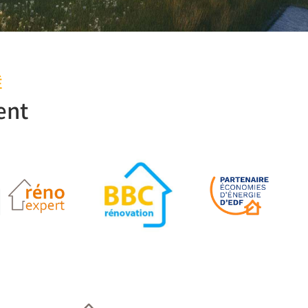
É
ent