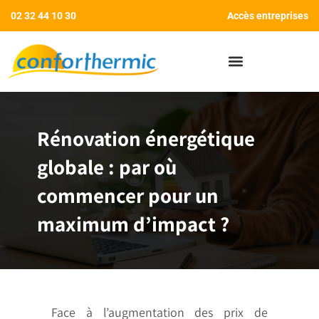
02 32 44 10 30
Accès entreprises
AIDES AUX TRAVAUX
Rénovation énergétique
globale : par où
commencer pour un
maximum d’impact ?
Face à l’augmentation des prix de