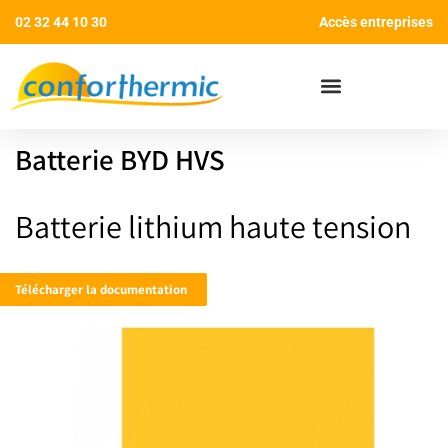
02 32 44 10 30
Accès entreprises
AIDES AUX TRAVAUX
Batterie BYD HVS
Batterie lithium haute tension
Télécharger la documentation