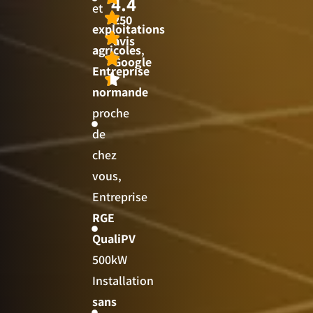
4.4
et
250
exploitations
avis
agricoles
,
Google
Entreprise
normande
proche
de
chez
vous,
Entreprise
RGE
QualiPV
500kW
Installation
sans