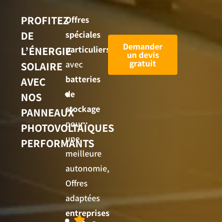
PROFITEZ
Offres
DE
spéciales
Demander
L’ÉNERGIE
particuliers
un devis
gratuit
avec
SOLAIRE
batteries
AVEC
de
NOS
stockage
PANNEAUX
pour
PHOTOVOLTAÏQUES
une
PERFORMANTS
meilleure
autonomie,
Offres
adaptées
entreprises
+